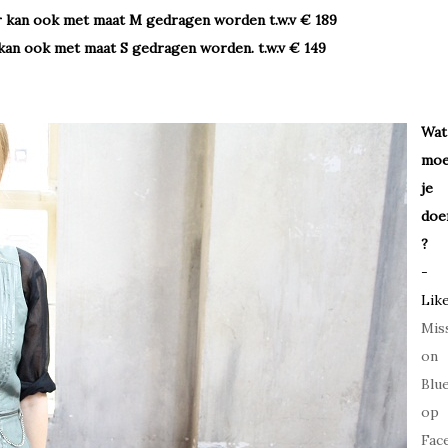
aar kan ook met maat M gedragen worden t.w.v € 189
 kan ook met maat S gedragen worden. t.w.v € 149
Wat
moe
je
doe
?
-
Lik
Mis
on
Blu
op
Fac