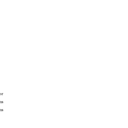
or
ms
ms