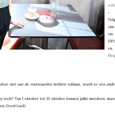
ook
-
Vol
ons
via
GF
en
Blo
at deze niet aan de voorwaarden hebben voldaan, wordt er een ande
ay toch? Van 1 oktober tot 31 oktober kunnen jullie meedoen, daar
en. Good Luck!