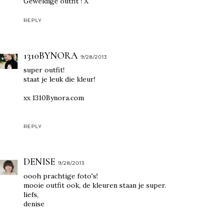
Geweldige outfit ! X
REPLY
1310BYNORA
9/28/2013
super outfit!
staat je leuk die kleur!
xx
1310Bynora.com
REPLY
DENISE
9/28/2013
oooh prachtige foto's!
mooie outfit ook, de kleuren staan je super.
liefs,
denise