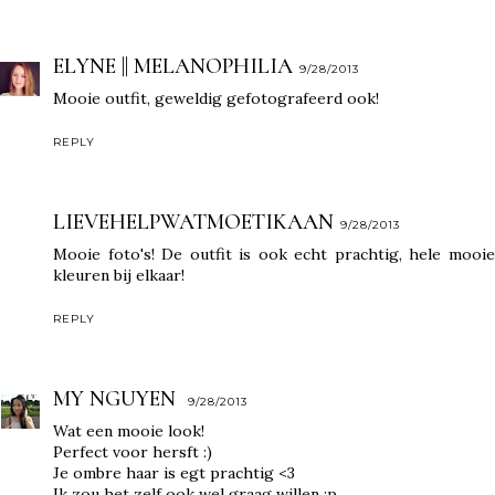
ELYNE || MELANOPHILIA
9/28/2013
Mooie outfit, geweldig gefotografeerd ook!
REPLY
LIEVEHELPWATMOETIKAAN
9/28/2013
Mooie foto's! De outfit is ook echt prachtig, hele mooie
kleuren bij elkaar!
REPLY
MY NGUYEN
9/28/2013
Wat een mooie look!
Perfect voor hersft :)
Je ombre haar is egt prachtig <3
Ik zou het zelf ook wel graag willen :p