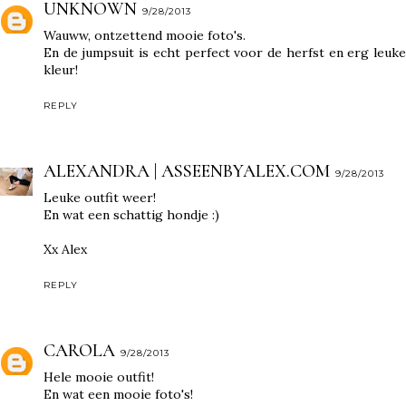
UNKNOWN
9/28/2013
Wauww, ontzettend mooie foto's.
En de jumpsuit is echt perfect voor de herfst en erg leuke
kleur!
REPLY
ALEXANDRA | ASSEENBYALEX.COM
9/28/2013
Leuke outfit weer!
En wat een schattig hondje :)
Xx Alex
REPLY
CAROLA
9/28/2013
Hele mooie outfit!
En wat een mooie foto's!