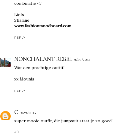
combinatie <3
Liefs
Shalane
www.fashionmoodboard.com
REPLY
NONCHALANT REBEL
9/29/2013
Wat een prachtige outfit!
xx Mounia
REPLY
C
9/29/2013
super mooie outfit, die jumpsuit staat je zo goed!
<3