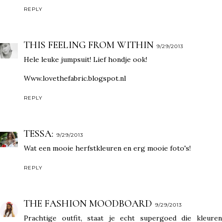
REPLY
THIS FEELING FROM WITHIN
9/29/2013
Hele leuke jumpsuit! Lief hondje ook!
Www.lovethefabric.blogspot.nl
REPLY
TESSA:
9/29/2013
Wat een mooie herfstkleuren en erg mooie foto's!
REPLY
THE FASHION MOODBOARD
9/29/2013
Prachtige outfit, staat je echt supergoed die kleuren