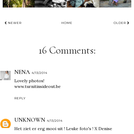
NEWER
HOME
OLDER
16 Comments:
NENA
4/13/2014
Lovely photos!
www.turnitinsideout.be
REPLY
UNKNOWN
4/13/2014
Het ziet er erg mooi uit ! Leuke foto's ! X Denise