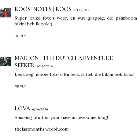
ROOS' NOTES | ROOS
4/14/2014
Super leuke foto's weer, en wat grappig, die palmboom
bikini heb ik ook :)
REPLY
MARION | THE DUTCH ADVENTURE
SEEKER
4/14/2014
Leuk zeg, mooie foto's! En leuk, ik heb die bikini ook haha!
REPLY
LOVA
4/14/2014
Amazing photos, your have an awesome blog!
thelastmonths.weebly.com