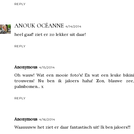
REPLY
ANOUK OCÉANNE
4/14/2014
heel gaaf! ziet er zo lekker uit daar!
REPLY
Anonymous
4/15/2014
Oh wauw! Wat een mooie foto's! En wat een leuke bikini
trouwens! Nu ben ik jaloers haha! Zon, blauwe zee,
palmbomen... x
REPLY
Anonymous
4/16/2014
Waauuuww het ziet er daar fantastisch uit! Ik ben jaloers!!!