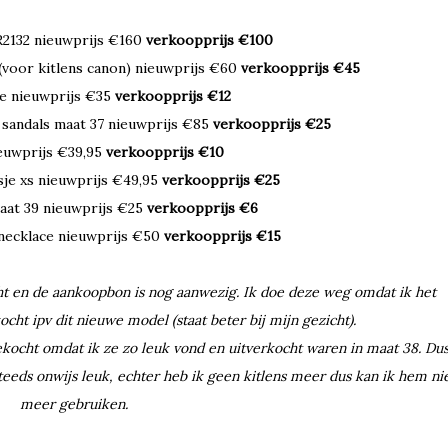
R2132 nieuwprijs €160
verkoopprijs €100
s (voor kitlens canon) nieuwprijs €60
verkoopprijs €45
ie nieuwprijs €35
verkoopprijs €12
m sandals maat 37 nieuwprijs €85
verkoopprijs €25
ieuwprijs €39,95
verkoopprijs €10
sje xs nieuwprijs €49,95
verkoopprijs €25
aat 39 nieuwprijs €25
verkoopprijs €6
 necklace nieuwprijs €50
verkoopprijs €15
echt en de aankoopbon is nog aanwezig. Ik doe deze weg omdat ik het
ht ipv dit nieuwe model (staat beter bij mijn gezicht).
ekocht omdat ik ze zo leuk vond en uitverkocht waren in maat 38. Du
teeds onwijs leuk, echter heb ik geen kitlens meer dus kan ik hem ni
meer gebruiken.