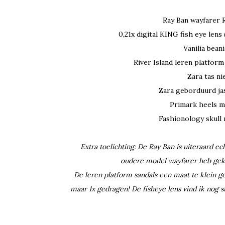
Ray Ban wayfarer 
0,21x digital KING fish eye len
Vanilia bean
River Island leren platfor
Zara tas n
Zara geborduurd ja
Primark heels m
Fashionology skull
Extra toelichting: De Ray Ban is uiteraard 
oudere model wayfarer heb gekoc
De leren platform sandals een maat te klein g
maar 1x gedragen! De fisheye lens vind ik nog s